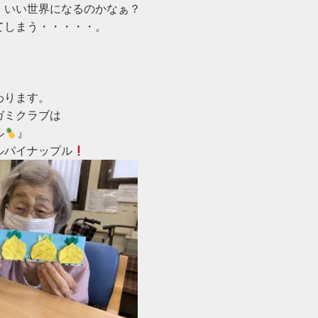
、いい世界になるのかなぁ？

しまう・・・・・。

ります。

ミクラブは

ル
』

ルパイナップル