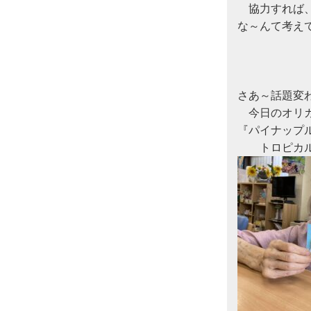
　協力すれば
な～んて考えて
さあ～話題変わ
　今日のオリガ
『パイナップ
　　トロピカ