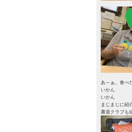
あ～ぁ。食べ
いかん　

いかん

まじまじに紹介