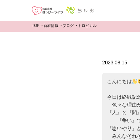
TOP
>
新着情報
>
ブログ
>
トロピカル
2023.08.15
こんにちは
今日は終戦記
　色々な理由
『人』と『間』
　　『争い』で
『思いやり』
　みんなそれ