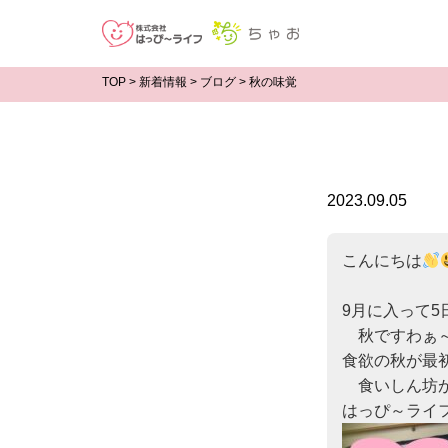
TOP
>
新着情報
>
ブログ
>
秋の味覚
2023.09.05
こんにちは
9月に入って5
　秋ですわぁ
食欲の秋が最初
　食いしん坊が
はっぴ～ライ