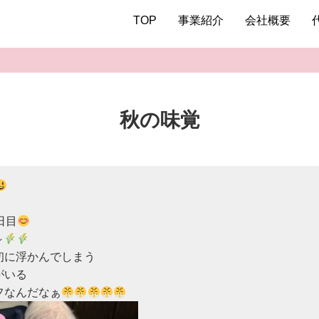
TOP
事業紹介
会社概要
秋の味覚
日目
～
に浮かんでしまう

いる

フなんだなぁ