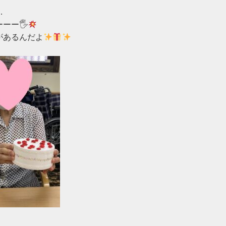


ーー🖐
があるんだよ