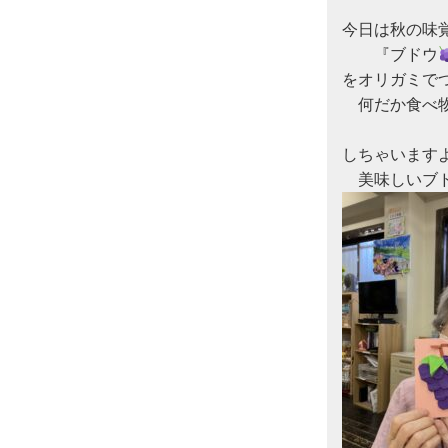
今日は秋の味覚
　　『ブドウ
をオリガミで
　何だか食べ物
　　　　　　
しちゃいますよ
　美味しいブ