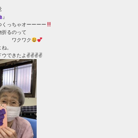


』

つくっちゃオーーーー
折るのって

　　　ワクワク
ね。

ドウできたよ✌
✌
✌
✌