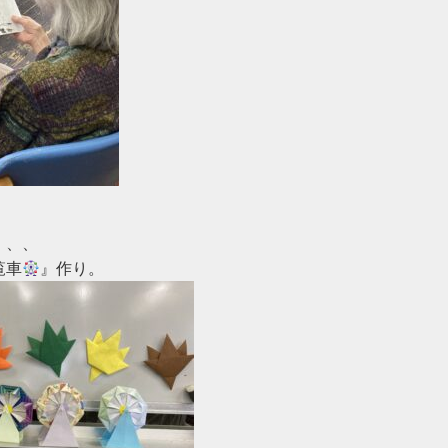
、、

覧車