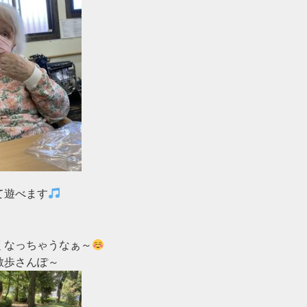
て遊べます


くなっちゃうなぁ～