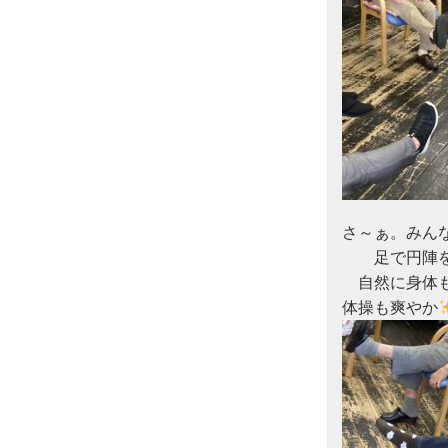
さ～ぁ。みんな
　　足で円陣
　自然に身体
体操も爽やか