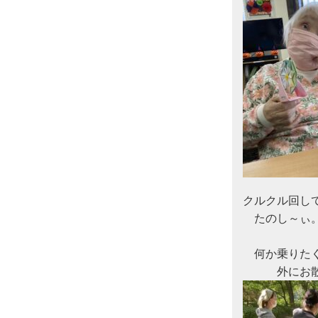
クルクル回し
　たのし～ぃ。
　何か乗りた