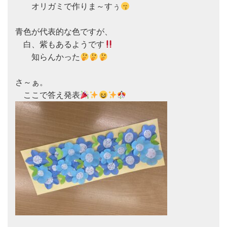
　　オリガミで作りま～すぅ
青色が代表的な色ですが、

　白、紫もあるようです
　　知らんかった
さ～ぁ。

　ここで答え発表