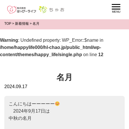
TOP
>
新着情報
>
名月
Warning
: Undefined property: WP_Error::$name in
/home/happylife000/hl-chao.jp/public_html/wp-
content/themes/happy_life/single.php
on line
12
名月
2024.09.17
こんにちはーーーーー
　2024年9月17日は　

中秋の名月
