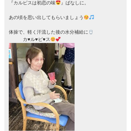
『カルピスは初恋の味
』ばなしに。

あの頃を思い出してもらいましょう
体操で、軽く汗流した後の水分補給に
　　　カ
♥️
ル
♥️
ピ
♥️
ス