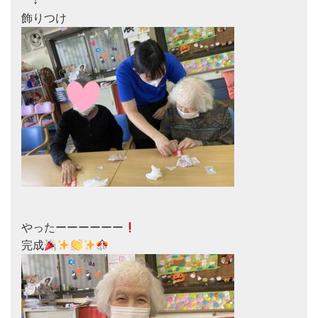
　↓

やったーーーーーー
完成