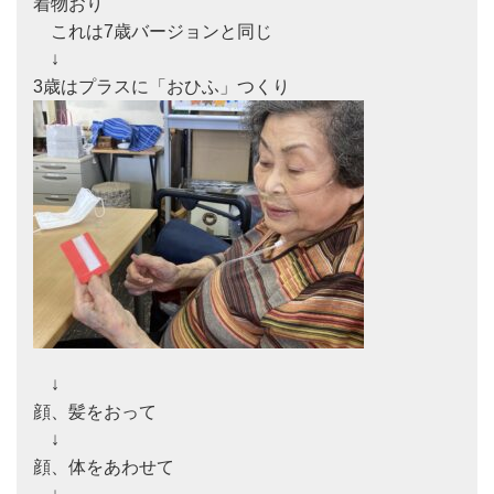
着物おり　

　これは7歳バージョンと同じ

　↓

　↓

顔、髪をおって　

　↓

顔、体をあわせて
