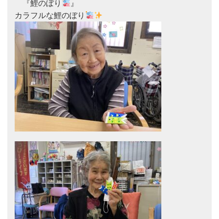
　『鯉のぼり
』

カラフルな鯉のぼり