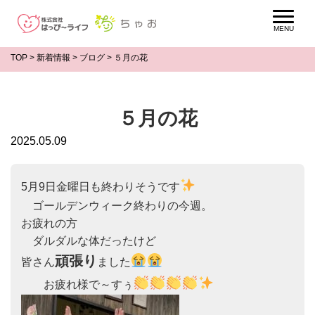
TOP
>
新着情報
>
ブログ
>
５月の花
５月の花
2025.05.09
5月9日金曜日も終わりそうです
　ゴールデンウィーク終わりの今週。

お疲れの方

　ダルダルな体だったけど

頑張り
皆さん
ました
　　お疲れ様で～すぅ