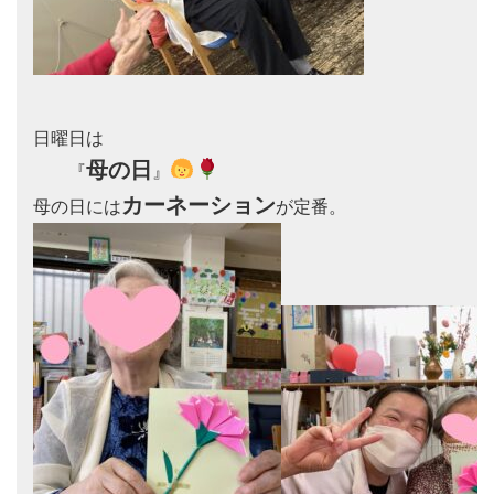
日曜日は

母の日
　　『
』
カーネーション
母の日には