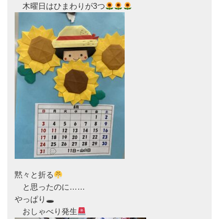
　木曜日はひまわりが3つ
黙々と折る
　と思ったのに……

やっぱり🕳

　おしゃべり発生