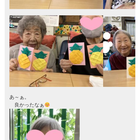
あ～ぁ。

　良かったなぁ