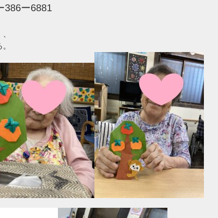
ー386ー6881
、
