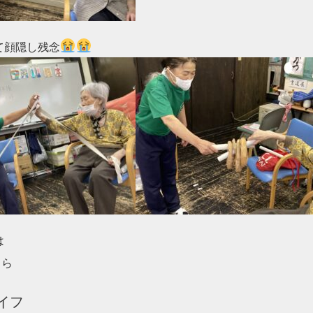
て顔隠し残念
は
ら

フ
