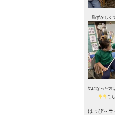
　恥ずかしく
気になった方
こち
はっぴ～ライ