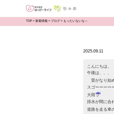
TOP
>
新着情報
>
ブログ
>
もったいないな～
2025.09.11
こんにちは。

午後は、、、

　雷がなり始
スゴーーーーー
大雨
排水が間に合わ
道路を走る車