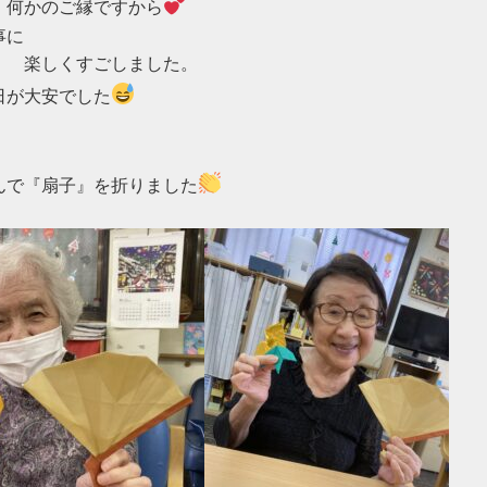
　何かのご縁ですから
に

　　楽しくすごしました。

日が大安でした
んで『扇子』を折りました