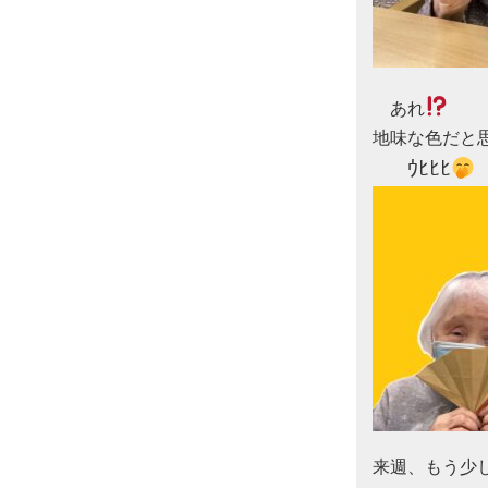
　あれ
地味な色だと思
ｳﾋﾋﾋ
来週、もう少し