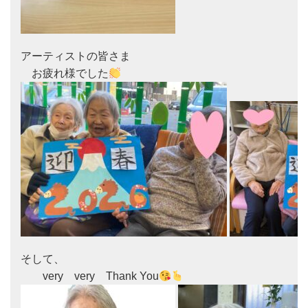
アーティストの皆さま

　お疲れ様でした
そして、

　　very　very　Thank You