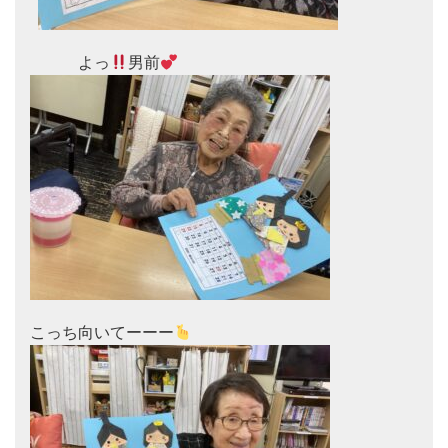
　　　よっ
男前
こっち向いてーーー