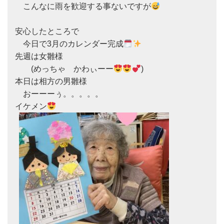
　こんなに雨を歓迎する事ないですが
安心したところで

　今日で3月のカレンダー完成
先週は女雛様

　　(めっちゃ　かわぃーー
)

本日は相方の男雛様

　おーーーぅ。。。。。

イケメン